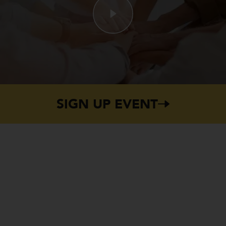
SIGN UP EVENT